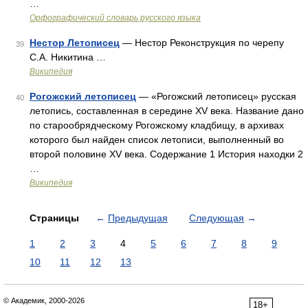
…
Орфографический словарь русского языка
Нестор Летописец
— Нестор Реконструкция по черепу
39
С.А. Никитина …
Википедия
Рогожский летописец
— «Рогожский летописец» русская
40
летопись, составленная в середине XV века. Название дано
по старообрядческому Рогожскому кладбищу, в архивах
которого был найден список летописи, выполненный во
второй половине XV века. Содержание 1 История находки 2
…
Википедия
Страницы
←
Предыдущая
Следующая
→
1
2
3
4
5
6
7
8
9
10
11
12
13
© Академик, 2000-2026
18+