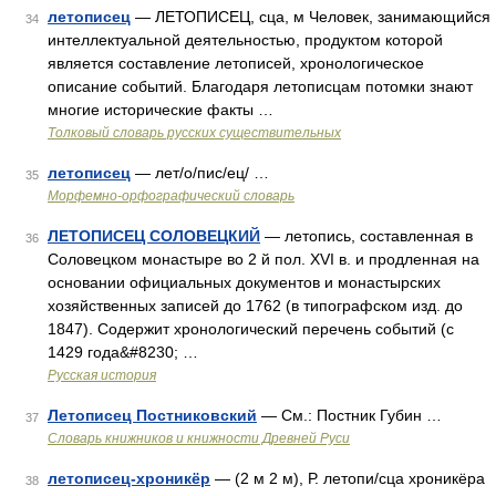
летописец
— ЛЕТОПИСЕЦ, сца, м Человек, занимающийся
34
интеллектуальной деятельностью, продуктом которой
является составление летописей, хронологическое
описание событий. Благодаря летописцам потомки знают
многие исторические факты …
Толковый словарь русских существительных
летописец
— лет/о/пис/ец/ …
35
Морфемно-орфографический словарь
ЛЕТОПИСЕЦ СОЛОВЕЦКИЙ
— летопись, составленная в
36
Соловецком монастыре во 2 й пол. XVI в. и продленная на
основании официальных документов и монастырских
хозяйственных записей до 1762 (в типографском изд. до
1847). Содержит хронологический перечень событий (с
1429 года&#8230; …
Русская история
Летописец Постниковский
— См.: Постник Губин …
37
Словарь книжников и книжности Древней Руси
летописец-хроникёр
— (2 м 2 м), Р. летопи/сца хроникёра
38